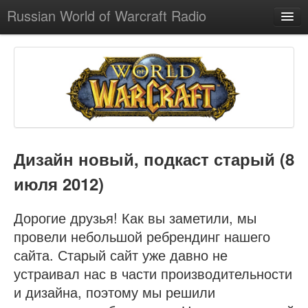
Russian World of Warcraft Radio
Главная
Новости
О Подкасте
О Нас
Мы в iTunes
Дизайн новый, подкаст старый (8
Помочь Подкасту
Группа VK
июля 2012)
Twitter
Дорогие друзья! Как вы заметили, мы
провели небольшой ребрендинг нашего
сайта. Старый сайт уже давно не
устраивал нас в части производительности
и дизайна, поэтому мы решили